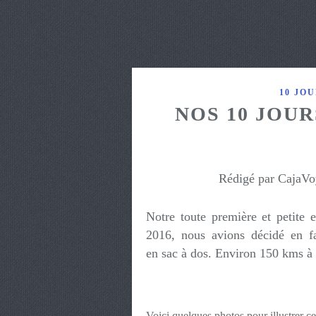
10 JO
NOS 10 JOUR
Rédigé par CajaVo
Notre toute première et petite
2016, nous avions décidé en fa
en sac à dos. Environ 150 kms à 
Voici quelques photos pour illustrer ce