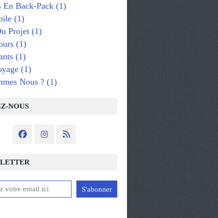
s En Back-Pack
(1)
ile
(1)
u Projet
(1)
ours
(1)
ants
(1)
oyage
(1)
mmes Nous ?
(1)
EZ-NOUS
LETTER