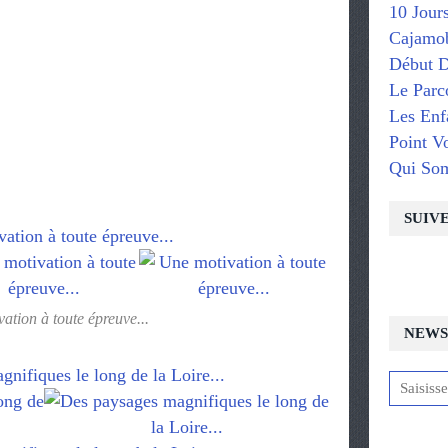
10 Jour
Cajamob
Début D
Le Parc
Les Enf
Point V
Qui So
SUIV
ation à toute épreuve...
NEWS