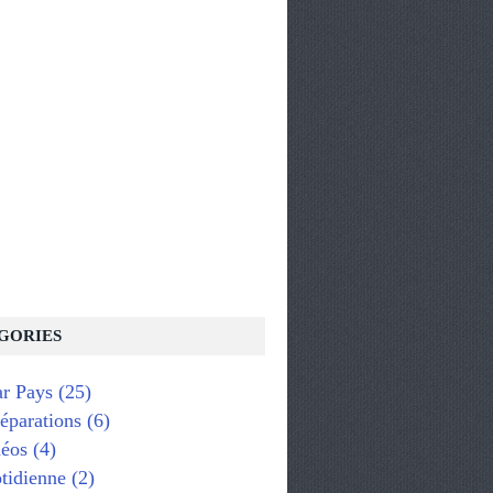
GORIES
ar Pays
(25)
réparations
(6)
éos
(4)
tidienne
(2)