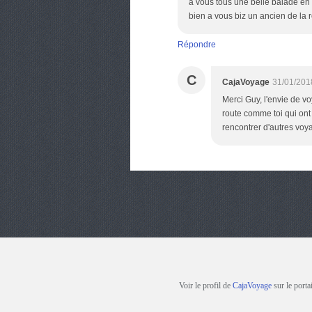
a vous tous une belle balade en
bien a vous biz un ancien de la 
Répondre
C
CajaVoyage
31/01/201
Merci Guy, l'envie de v
route comme toi qui ont
rencontrer d'autres voya
Voir le profil de
CajaVoyage
sur le porta