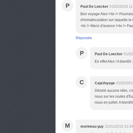
P
Paul De Loecker
01/02/2018 11
Bon voyage Alex !<br /> Pourrais
d'immatriculation sur laquelle le t
<br /> Merci d'avance !<br /> Pau
Répondre
P
Paul De Loecker
01/02
En effet Alex ! A bientôt :
C
CajaVoyage
01/02/201
Désolé aucune idée, c'e
nous sur les routes d'E
nous en juillet. A bientôt
M
morineau guy
31/01/2018 15:3