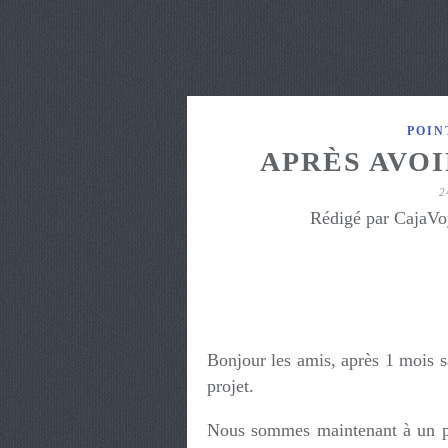
POIN
APRÈS AVOI
2
Rédigé par CajaVo
Bonjour les amis, après 1 mois sa
projet.
Nous sommes maintenant à un pe