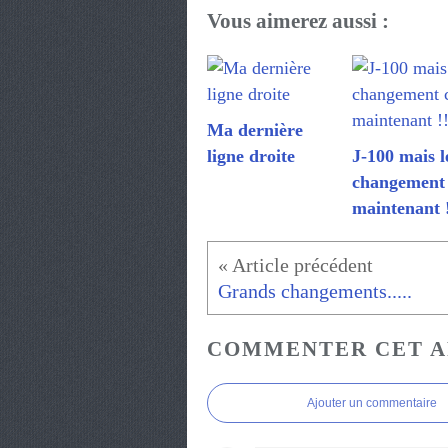
Vous aimerez aussi :
Ma dernière
ligne droite
J-100 mais l
changement 
maintenant !
Grands changements.....
COMMENTER CET A
Ajouter un commentaire