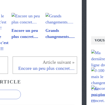
Encore un peu
Grands
e
plus concret....
changements.....
VOUS 
c'est
!!
Encore un peu plus concret....
RTICLE