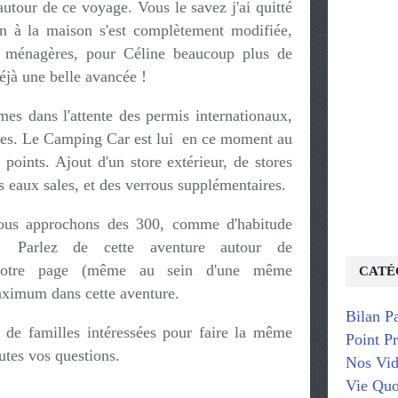
autour de ce voyage. Vous le savez j'ai quitté
on à la maison s'est complètement modifiée,
s ménagères, pour Céline beaucoup plus de
déjà une belle avancée !
s dans l'attente des permis internationaux,
nes. Le Camping Car est lui en ce moment au
 points. Ajout d'un store extérieur, de stores
les eaux sales, et des verrous supplémentaires.
ous approchons des 300, comme d'habitude
 Parlez de cette aventure autour de
notre page (même au sein d'une même
CATÉ
aximum dans cette aventure.
Bilan P
 de familles intéressées pour faire la même
Point P
outes vos questions.
Nos Vid
Vie Quo