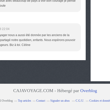
 vue avec beaucoup de pays a voir bon courage je pense
route
8 22:04
oyager nous a aussi été donnée par les anciens de la
 partagé notre quotidien, enfants. Nous espérons pouvoir
geurs. Biz à toi. Céline
CAJAVOYAGE.COM - Hébergé par
Overblog
il Overblog
Top articles
Contact
Signaler un abus
C.G.U.
Cookies et donné