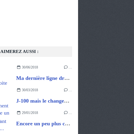
AIMEREZ AUSSI :
30/06/2018
…
Ma dernière ligne droite
30/03/2018
…
J-100 mais le changement c'est maintenant !!!
29/01/2018
…
Encore un peu plus concret....