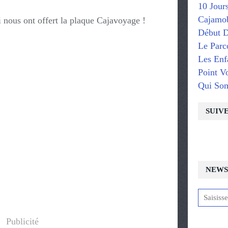
10 Jour
Cajamob
 nous ont offert la plaque Cajavoyage !
Début D
Le Parc
Les Enf
Point V
Qui So
SUIV
NEWS
Publicité