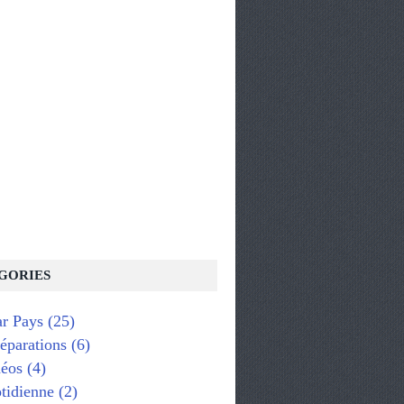
GORIES
ar Pays
(25)
réparations
(6)
éos
(4)
tidienne
(2)