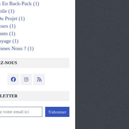
s En Back-Pack
(1)
ile
(1)
u Projet
(1)
ours
(1)
ants
(1)
oyage
(1)
mmes Nous ?
(1)
EZ-NOUS
LETTER