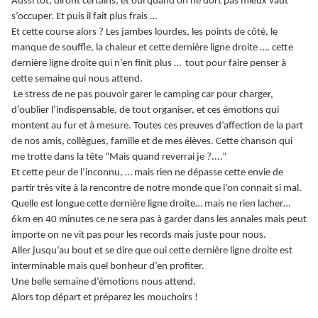
Aussi tôt, diront certains, et oui quand on ne dort pas mieux vaut
s’occuper. Et puis il fait plus frais …
Et cette course alors ? Les jambes lourdes, les points de côté, le
manque de souffle, la chaleur et cette dernière ligne droite …. cette
dernière ligne droite qui n’en finit plus … tout pour faire penser à
cette semaine qui nous attend.
Le stress de ne pas pouvoir garer le camping car pour charger,
d’oublier l’indispensable, de tout organiser, et ces émotions qui
montent au fur et à mesure. Toutes ces preuves d’affection de la part
de nos amis, collègues, famille et de mes élèves. Cette chanson qui
me trotte dans la tête “Mais quand reverrai je ?....”
Et cette peur de l’inconnu, … mais rien ne dépasse cette envie de
partir très vite à la rencontre de notre monde que l’on connait si mal.
Quelle est longue cette dernière ligne droite… mais ne rien lacher…
6km en 40 minutes ce ne sera pas à garder dans les annales mais peut
importe on ne vit pas pour les records mais juste pour nous.
Aller jusqu’au bout et se dire que oui cette dernière ligne droite est
interminable mais quel bonheur d’en profiter.
Une belle semaine d’émotions nous attend.
Alors top départ et préparez les mouchoirs !