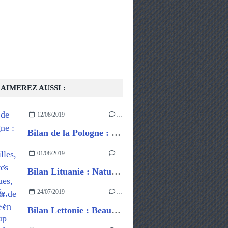
AIMEREZ AUSSI :
12/08/2019
…
Bilan de la Pologne : de très belles villes, des visites historiques, un devoir de mémoire…
01/08/2019
…
Bilan Lituanie : Nature préservée, maisons en bois, quelques villes sympas, …
24/07/2019
…
Bilan Lettonie : Beaucoup de très belles randonnées …