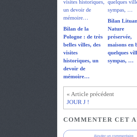
Bilan Lituan
Bilan de la
Nature
Pologne : de très
préservée,
belles villes, des
maisons en b
visites
quelques vil
historiques, un
sympas, …
devoir de
mémoire…
JOUR J !
COMMENTER CET A
Ajouter un commentaire