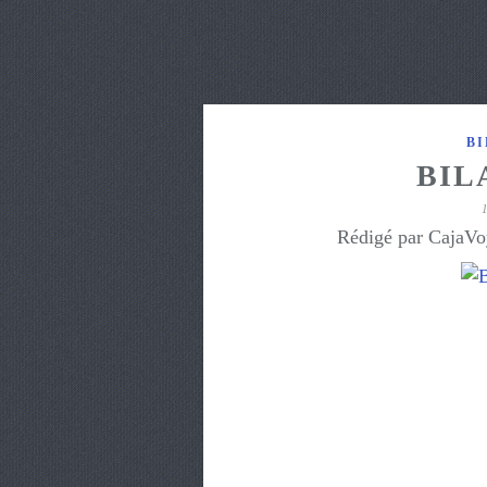
BI
BIL
Rédigé par CajaVo