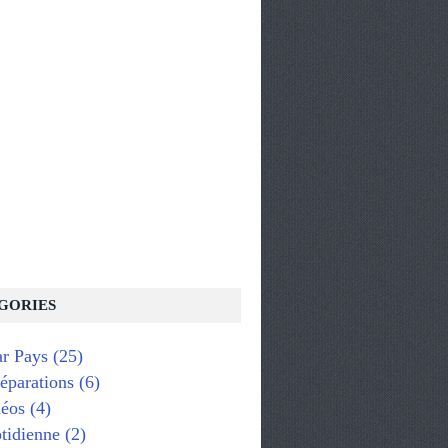
GORIES
ar Pays
(25)
réparations
(6)
éos
(4)
tidienne
(2)