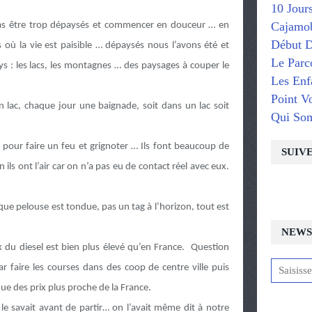
10 Jour
Cajamob
pas être trop dépaysés et commencer en douceur … en
Début D
 où la vie est paisible … dépaysés nous l’avons été et
Le Parc
s : les lacs, les montagnes … des paysages à couper le
Les Enf
Point V
lac, chaque jour une baignade, soit dans un lac soit
Qui So
 pour faire un feu et grignoter … Ils font beaucoup de
SUIV
n ils ont l’air car on n’a pas eu de contact réel avec eux.
que pelouse est tondue, pas un tag à l’horizon, tout est
NEWS
ix du diesel est bien plus élevé qu’en France. Question
faire les courses dans des coop de centre ville puis
que des prix plus proche de la France.
le savait avant de partir… on l’avait même dit à notre