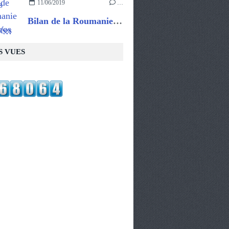
11/06/2019
…
Bilan de la Roumanie : Gros gros coup de coeur
S VUES