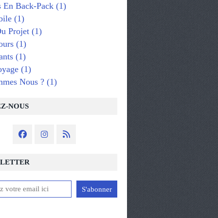
s En Back-Pack
(1)
ile
(1)
u Projet
(1)
ours
(1)
ants
(1)
oyage
(1)
mmes Nous ?
(1)
EZ-NOUS
LETTER