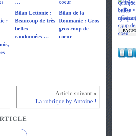
Bilan Lettonie :
Bilan de la
ie :
Beaucoup de très
Roumanie : Gros
belles
gros coup de
PAGE
randonnées …
coeur
ois,
les
La rubrique by Antoine !
RTICLE